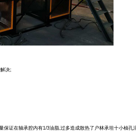
解决;
;
量保证在轴承腔内有1/3油脂,过多造成散热了户林承坦十小柚孔