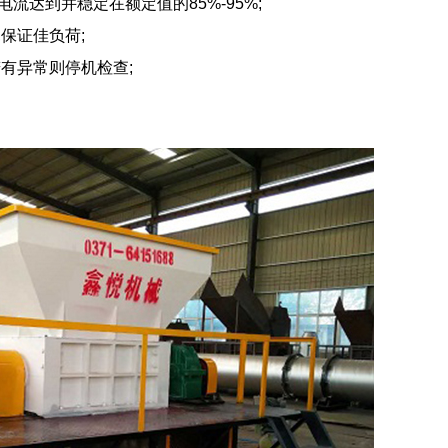
流达到并稳定在额定值的85%-95%;
保证佳负荷;
有异常则停机检查;