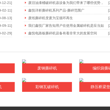
9-12-21]
废旧油漆桶破碎机该设备为我们带来了哪些优势，
[
9-02-11]
鑫悦详析撕碎机系列产品-撕碎范围广
[
0-08-13]
废纸撕碎机变废为宝循环再生
[
9-09-11]
我们鑫悦厂家告知用户在使用金属破碎机是应当如
[
0-02-29]
鑫悦电路板撕碎机设备有着非常大的发展空间
[
废钢撕碎机
编织袋撕
机
彩钢瓦破碎机
静压桥梁