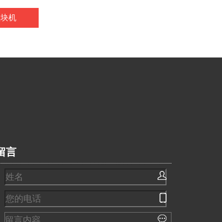
垫块机
留言