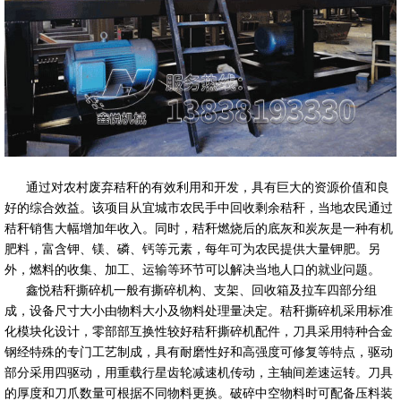
通过对农村废弃秸秆的有效利用和开发，具有巨大的资源价值和良
好的综合效益。该项目从宜城市农民手中回收剩余秸秆，当地农民通过
秸秆销售大幅增加年收入。同时，秸秆燃烧后的底灰和炭灰是一种有机
肥料，富含钾、镁、磷、钙等元素，每年可为农民提供大量钾肥。另
外，燃料的收集、加工、运输等环节可以解决当地人口的就业问题。
鑫悦秸秆撕碎机一般有撕碎机构、支架、回收箱及拉车四部分组
成，设备尺寸大小由物料大小及物料处理量决定。秸秆撕碎机采用标准
化模块化设计，零部部互换性较好秸秆撕碎机配件，刀具采用特种合金
钢经特殊的专门工艺制成，具有耐磨性好和高强度可修复等特点，驱动
部分采用四驱动，用重载行星齿轮减速机传动，主轴间差速运转。刀具
的厚度和刀爪数量可根据不同物料更换。破碎中空物料时可配备压料装