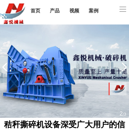
导
首页
产品
视频
案例
航
公司简介
售后服务
联系我们
2
/3
秸秆撕碎机设备深受广大用户的信