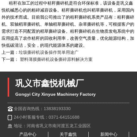
秸秆在加工的过程中秸秆撕碎机是符合环保标准，该设备是巩义鑫
悦机械悉心的的粗碎减容设备。秸秆撕碎机也叫稻草撕碎机，采用国内
外的技术而成。目前我公司推出了的秸秆撕碎机系类产品有：秸秆撕碎
机、双轴稻草撕碎机、单轴稻草撕碎机、杂草撕碎机等，可根据客户的
需求打造不同配置的稻草撕碎设备。秸秆撕碎机在生物质发电系统中的
应用提高了农作秸秆的回收利用率，改善空气质量，优化能源结构，加
快低碳清洁，安全，的现代能源体系的建设。
上一篇：
垃圾撕碎机设备操作简单用途广
下一篇：
塑料薄膜撕碎机设备撕碎原料解决方案
巩义市鑫悦机械厂
Gongyi City Xinyue Machinery Factory
全国咨询热线：13838193330
24小时客服专线：0371-64151688
地址：河南省巩义市南河渡五龙工业园区
产品中心
关于鑫悦
新闻中心