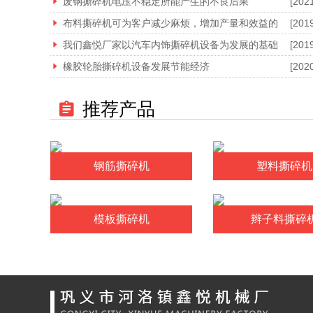
废钢撕碎机电压不稳定所能产生的不良后果
[202
布料撕碎机可为客户减少麻烦，增加产量和效益的
[201
我们鑫悦厂家以汽车内饰撕碎机设备为发展的基础
[201
橡胶轮胎撕碎机设备发展节能经济
[202
推荐产品
钢筋撕碎机
塑料撕碎机
模板撕碎机
辫子料撕碎