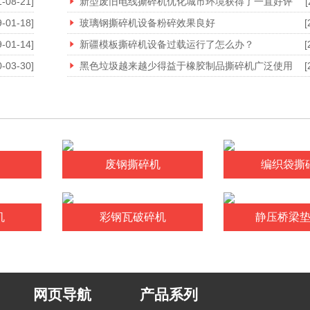
1-08-21]
新型废旧电线撕碎机优化城市环境获得了一直好评
[
9-01-18]
玻璃钢撕碎机设备粉碎效果良好
[
9-01-14]
新疆模板撕碎机设备过载运行了怎么办？
[
0-03-30]
黑色垃圾越来越少得益于橡胶制品撕碎机广泛使用
[
废钢撕碎机
编织袋撕
机
彩钢瓦破碎机
静压桥梁
网页导航
产品系列