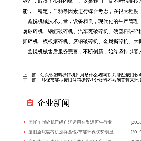
标准，取得了很好的统一。这是我们一直不断结晶技
能，、稳定，自动等因素进行综合考虑，在很大程度
鑫悦机械技术力量，设备精良，现代化的生产管理，
属破碎机、钢筋破碎机、汽车壳破碎机、硬塑料破碎
撕碎机、模板撕碎机、废钢破碎机、金属撕碎机、大
鑫悦机械售后服务完善，不断创新，始终坚持以客户
上一篇：
汕头软塑料撕碎机作用是什么-都可以对哪些废旧物
下一篇：
环保节能型废旧油箱撕碎机让物料不被闲置带来环
企业新闻
摩托车撕碎机已经广泛运用在资源再生行业
[201
废旧金属破碎机选择鑫悦-节能环保优势明显
[201