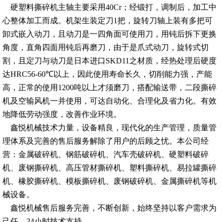
硬塑料撕碎机主轴主要采用40Cr；经锻打，调制后，加工中
心整体加工而成。机架生装定刀1把，旋转刀轴上装有多把可
卸式嵌入动刀，且动刀是一四角面可使用刀，用钝后拆下更换
角度，直角四面用钝后再磨刀，由于是爪式动刀，旋转式切
割，且定刀与动刀是日本进口SKD11之材质，经热处理后硬度
达HRC56-60℃以上，因此使用寿命长久，切削能力强，产能
高，正常的使用1200吨以上才须磨刀，搭配输送带，二段撕碎
机及空输风机一并使用，可达自动化、合理化及省力化。有效
地降低劳动强度，改善作业环境。
鑫悦机械技术力量，设备精良，现代化的生产管理，质量管
理体系及完善的售后服务解除了用户的后顾之忧。本公司经
营：金属破碎机、钢筋破碎机、汽车壳破碎机、硬塑料破碎
机、废钢撕碎机、高压管材撕碎机、塑料撕碎机、易拉罐撕碎
机、橡胶撕碎机、模板撕碎机、废钢破碎机、金属撕碎机等机
械设备。
鑫悦机械售后服务完善，不断创新，始终坚持以客户需求为
己任，24小时技术支持。