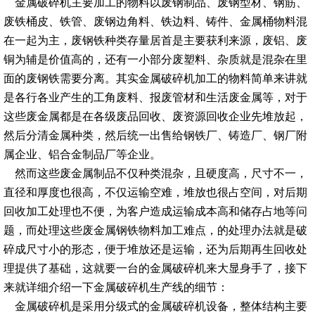
金属破碎机主要加工的物料以废钢制品、废钢型材、钢筋、
废铁桶皮、铁管、废钢边角料、铁边料、铸件、金属桶物料混
在一起为主，废钢铁种类存量居首是主要获利来源，废铝、废
铜为辅是价值高的，还有一小部分废塑料、杂质就是混杂在里
面的废钢铁需要分离。其实金属破碎机加工的物料简单来讲就
是各行各业产生的工角废料、报废管材和生活废金属等，对于
这些废金属都是在各级废品回收、废资源回收企业先堆放起，
然后分清金属种类，然后统一出售给钢铁厂、铸造厂、钢厂附
属企业、铝合金制品厂等企业。
然而这些废金属制品不仅种类混杂，且硬度高，尺寸不一，
直径和厚度也很高，不仅运输空难，堆放也很占空间，对后期
回收加工处理也不便，为客户造成运输成本高和储存占地等问
题，而处理这些废金属钢铁物料加工难点，的处理办法就是破
碎成尺寸小的形态，便于堆放还是运输，还为后期再生回收处
理提供了基础，这就要一台的金属破碎机来大显身手了，接下
来就详细介绍一下金属破碎机生产线的细节：
金属破碎机是采用分级式的金属破碎机设备，整体结构主要