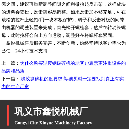
壳之间，建议再重新调整间隙之间稍微抬起反击架，这样成块
的进料会变松，反击架容易调整。如果反击加不够充足，可在
放松的拉杆上轻拍(用一块木板保护)，转子和反击衬板的间隙
由机器的调整装置来完成，首先松开螺栓套，然后在转动长螺
母，此时拉杆会向上方向运动，调整好在将螺杆套紧固。
鑫悦机械售后服务完善，不断创新，始终坚持以客户需求为
己任，24小时技术支持。
上一篇：
为什么购买过废钢破碎机的老客户表示更注重设备的
品牌和品质
下一篇：
橡胶撕碎机的度要求高-购买时一定要找到真正有实
力的生产厂家
巩义市鑫悦机械厂
Gongyi City Xinyue Machinery Factory