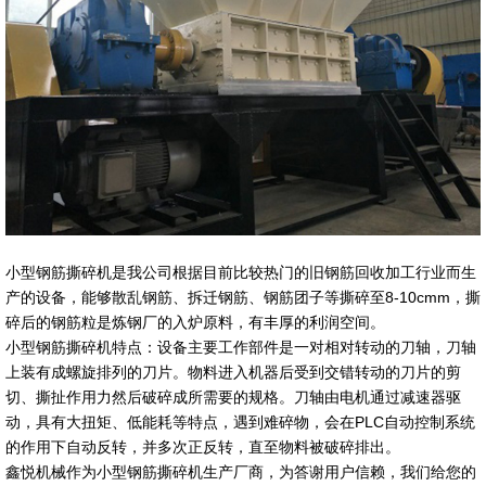
小型钢筋撕碎机是我公司根据目前比较热门的旧钢筋回收加工行业而生
产的设备，能够散乱钢筋、拆迁钢筋、钢筋团子等撕碎至8-10cmm，撕
碎后的钢筋粒是炼钢厂的入炉原料，有丰厚的利润空间。
小型钢筋撕碎机特点：设备主要工作部件是一对相对转动的刀轴，刀轴
上装有成螺旋排列的刀片。物料进入机器后受到交错转动的刀片的剪
切、撕扯作用力然后破碎成所需要的规格。刀轴由电机通过减速器驱
动，具有大扭矩、低能耗等特点，遇到难碎物，会在PLC自动控制系统
的作用下自动反转，并多次正反转，直至物料被破碎排出。
鑫悦机械作为小型钢筋撕碎机生产厂商，为答谢用户信赖，我们给您的